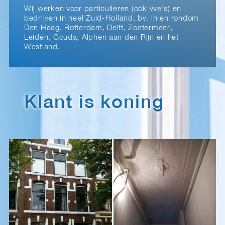
Wij werken voor particulieren (ook vve’s) en
bedrijven in heel Zuid-Holland, bv. in en rondom
Den Haag, Rotterdam, Delft, Zoetermeer,
Leiden, Gouda, Alphen aan den Rijn en het
Westland.
Klant is koning