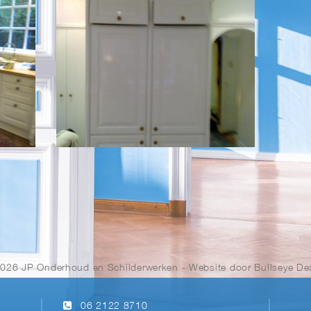
2026 JP Onderhoud en Schilderwerken
- Website door
Bullseye De
06 2122 8710