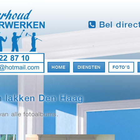
Bel direc
HOME
DIENSTEN
FOTO’S
 lakken Den Haag
an alle fotoalbums.